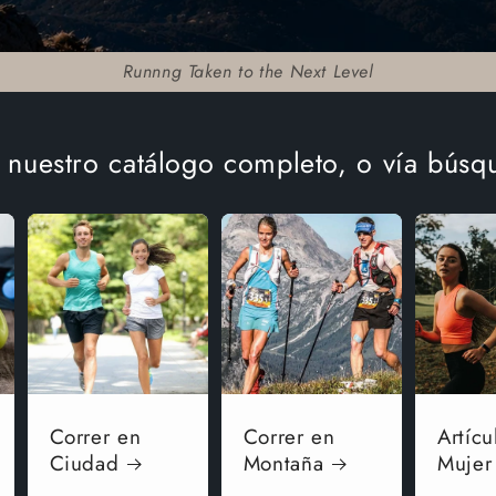
Runnng Taken to the Next Level
a nuestro catálogo completo, o vía búsq
Correr en
Correr en
Artícu
Ciudad
Montaña
Mujer