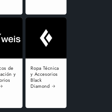
cos de
Ropa Técnica
tación y
y Accesorios
orios
Black
Diamond